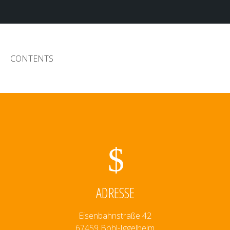
CONTENTS
ADRESSE
Eisenbahnstraße 42
67459 Böhl-Iggelheim