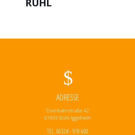
RÜHL
ADRESSE
Eisenbahnstraße 42
67459 Böhl-Iggelheim
TEL. 06324 - 970 600