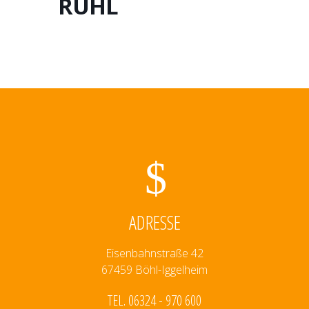
RÜHL
ADRESSE
Eisenbahnstraße 42
67459 Böhl-Iggelheim
TEL. 06324 - 970 600