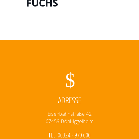
FUCHS
ADRESSE
Eisenbahnstraße 42
67459 Böhl-Iggelheim
TEL. 06324 - 970 600