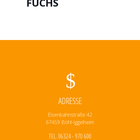
FUCHS
ADRESSE
Eisenbahnstraße 42
67459 Böhl-Iggelheim
TEL. 06324 - 970 600