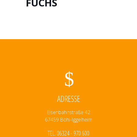
FUCHS
ADRESSE
Eisenbahnstraße 42
67459 Böhl-Iggelheim
TEL. 06324 - 970 600