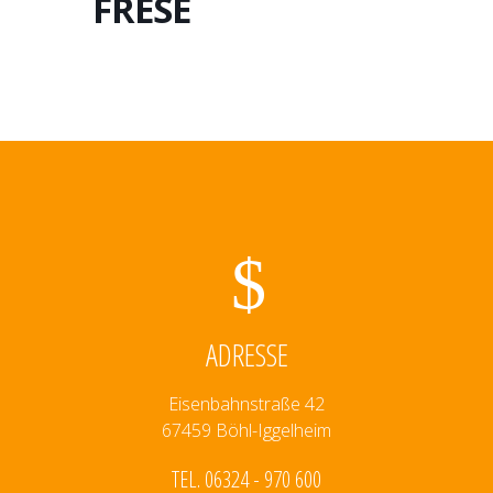
FRESE
ADRESSE
Eisenbahnstraße 42
67459 Böhl-Iggelheim
TEL. 06324 - 970 600