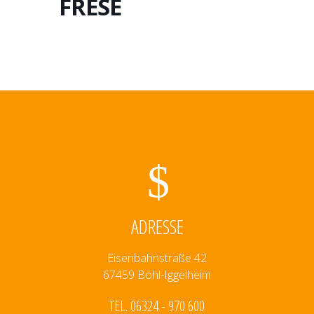
FRESE
ADRESSE
Eisenbahnstraße 42
67459 Böhl-Iggelheim
TEL. 06324 - 970 600