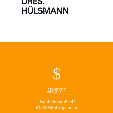
DRES.
HÜLSMANN
ADRESSE
Eisenbahnstraße 42
67459 Böhl-Iggelheim