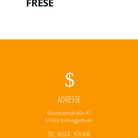
FRESE
ADRESSE
Eisenbahnstraße 42
67459 Böhl-Iggelheim
TEL. 06324 - 970 600