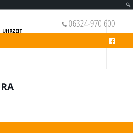
06324-970 600
UHRZEIT
8:00 - 23:00
URA