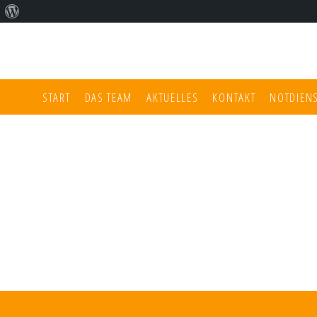
Über
WordPress
START
DAS TEAM
AKTUELLES
KONTAKT
NOTDIEN