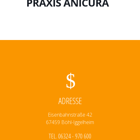
PRAXIS ANICURA
ADRESSE
Eisenbahnstraße 42
67459 Böhl-Iggelheim
TEL. 06324 - 970 600