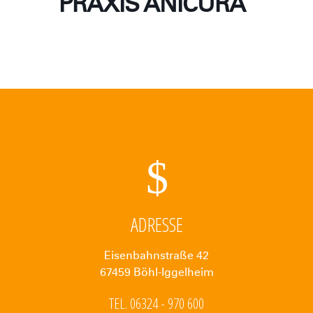
PRAXIS ANICURA
ADRESSE
Eisenbahnstraße 42
67459 Böhl-Iggelheim
TEL. 06324 - 970 600