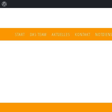
Über
WordPress
START
DAS TEAM
AKTUELLES
KONTAKT
NOTDIEN