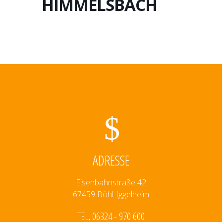
HIMMELSBACH
ADRESSE
Eisenbahnstraße 42
67459 Böhl-Iggelheim
TEL. 06324 - 970 600