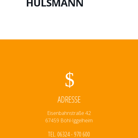
HÜLSMANN
ADRESSE
Eisenbahnstraße 42
67459 Böhl-Iggelheim
TEL. 06324 - 970 600