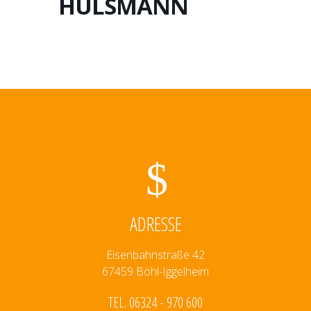
HÜLSMANN
ADRESSE
Eisenbahnstraße 42
67459 Böhl-Iggelheim
TEL. 06324 - 970 600