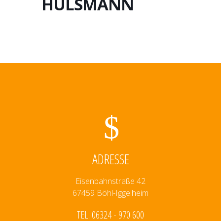
HÜLSMANN
ADRESSE
Eisenbahnstraße 42
67459 Böhl-Iggelheim
TEL. 06324 - 970 600