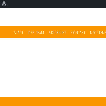
Über
WordPress
START
DAS TEAM
AKTUELLES
KONTAKT
NOTDIEN