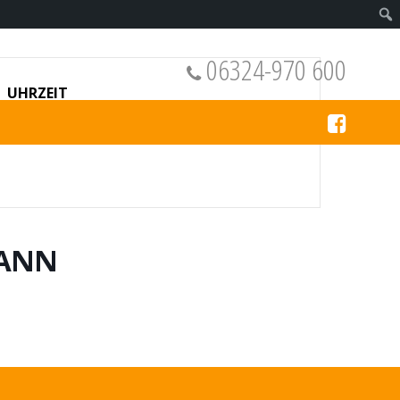
06324-970 600
UHRZEIT
8:00 - 23:00
MANN