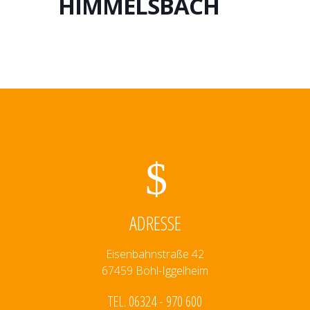
HIMMELSBACH
ADRESSE
Eisenbahnstraße 42
67459 Böhl-Iggelheim
TEL. 06324 - 970 600