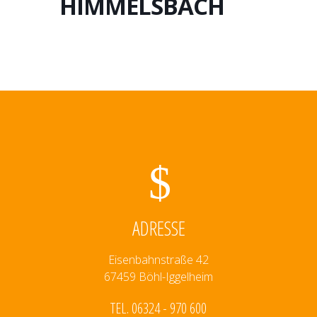
HIMMELSBACH
ADRESSE
Eisenbahnstraße 42
67459 Böhl-Iggelheim
TEL. 06324 - 970 600