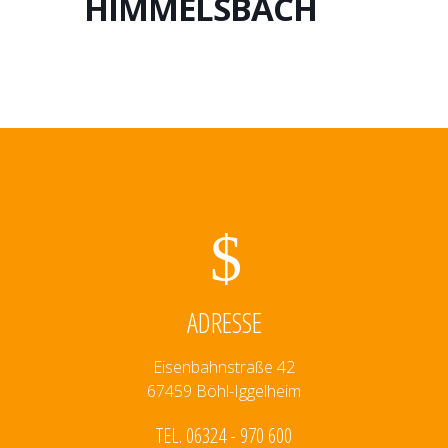
HIMMELSBACH
ADRESSE
Eisenbahnstraße 42
67459 Böhl-Iggelheim
TEL. 06324 - 970 600