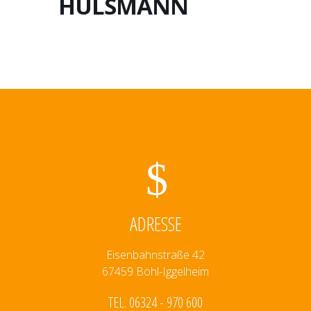
HÜLSMANN
ADRESSE
Eisenbahnstraße 42
67459 Böhl-Iggelheim
TEL. 06324 - 970 600