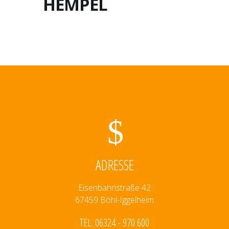
HEMPEL
ADRESSE
Eisenbahnstraße 42
67459 Böhl-Iggelheim
TEL. 06324 - 970 600