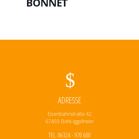
BONNET
ADRESSE
Eisenbahnstraße 42
67459 Böhl-Iggelheim
TEL. 06324 - 970 600