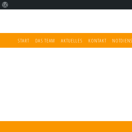
Über
WordPress
START
DAS TEAM
AKTUELLES
KONTAKT
NOTDIEN