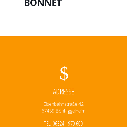
BONNET
ADRESSE
Eisenbahnstraße 42
67459 Böhl-Iggelheim
TEL. 06324 - 970 600