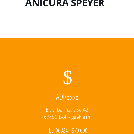
ANICURA SPEYER
ADRESSE
Eisenbahnstraße 42
67459 Böhl-Iggelheim
TEL. 06324 - 970 600