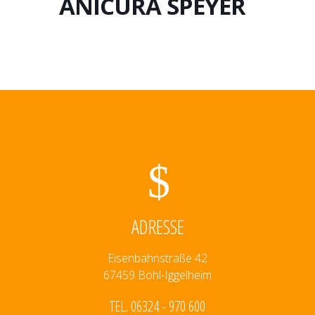
ANICURA SPEYER
ADRESSE
Eisenbahnstraße 42
67459 Böhl-Iggelheim
TEL. 06324 - 970 600